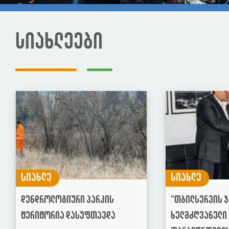
სიახლეები
სიახლე
სიახლე
დენდროლოგიური პარკის
“თბილსერვის 
ტერიტორია დასუფთავდა
ხელმძღვანელი 