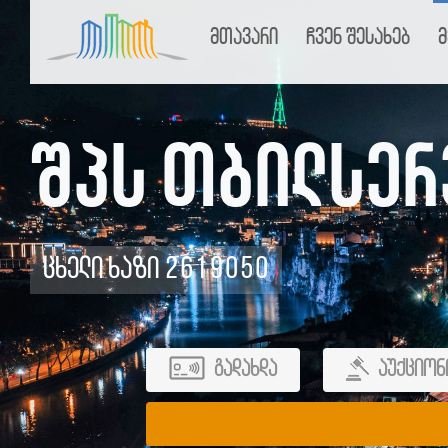
მთავარი
ჩვენ შესახებ
მ
შპს თბილსერ
ცხელი ხაზი 2619050
გადახდა
აუქციონ