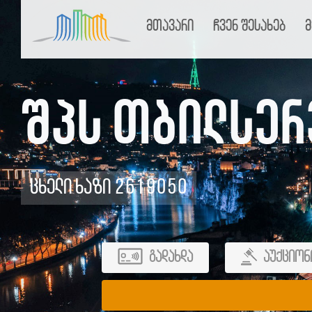
მთავარი
ჩვენ შესახებ
მ
შპს თბილსერ
ცხელი ხაზი 2619050
გადახდა
აუქციონ