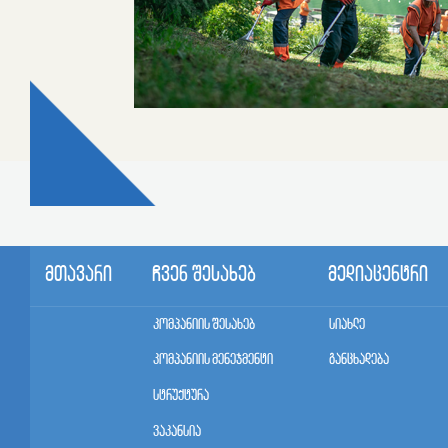
მთავარი
ჩვენ შესახებ
მედიაცენტრი
კომპანიის შესახებ
სიახლე
კომპანიის მენეჯმენტი
განცხადება
სტრუქტურა
ვაკანსია