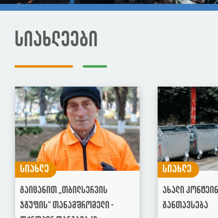
სიახლეები
სიახლე
სიახლე
გაიცანით „თბილსერვის
ახალი კონტეი
ჯგუფის“ თანამშრომელი -
განთავსება