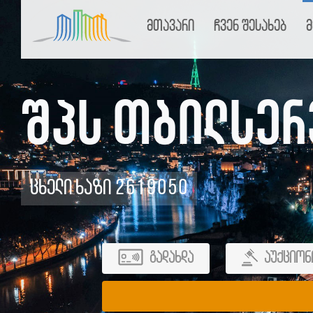
მთავარი
ჩვენ შესახებ
მ
შპს თბილსერ
ცხელი ხაზი 2619050
გადახდა
აუქციონ