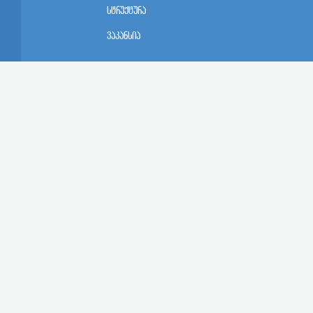
სტრუქტურა
ვაკანსია