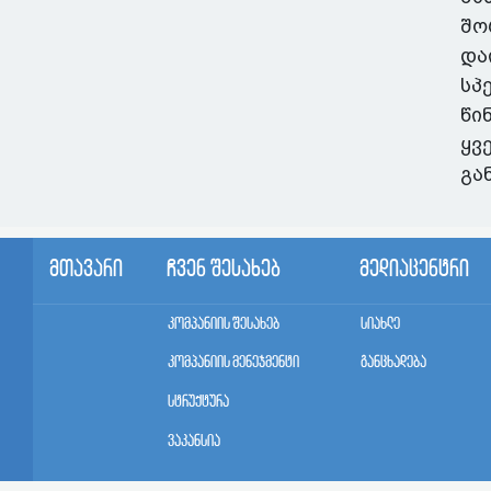
შო
და
სპ
წი
ყვ
გა
მთავარი
ჩვენ შესახებ
მედიაცენტრი
კომპანიის შესახებ
სიახლე
კომპანიის მენეჯმენტი
განცხადება
სტრუქტურა
ვაკანსია