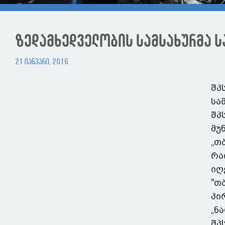
ზედამხედველობის სამსახურმა ს
21 იანვარი, 2016
შპ
სა
შპ
მუ
„თ
რა
იღ
"თ
პი
„ნ
შპ