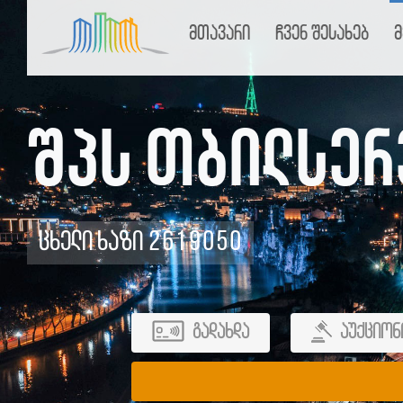
მთავარი
ჩვენ შესახებ
მ
შპს თბილსერ
ცხელი ხაზი 2619050
გადახდა
აუქციონ