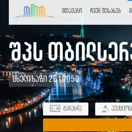
მთავარი
ჩვენ შესახებ
მ
შპს თბილსერ
ცხელი ხაზი 2619050
გადახდა
აუქციონ