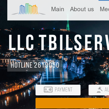
Main
About us
Med
LLC Tbilser
Hotline 2619050
Payment
Au