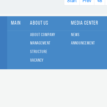
Start
Prev
48
Main
About Us
Media Center
About Company
News
Management
Announcement
Structure
Vacancy