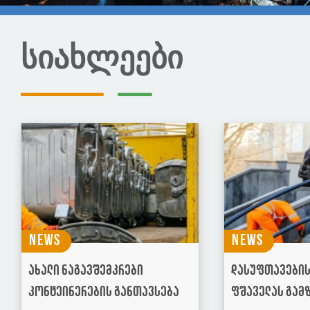
სიახლეები
News
News
ახალი ნაგავშემკრები
დასუფთავების 
კონტეინერების განთავსება
ფშაველას გამ