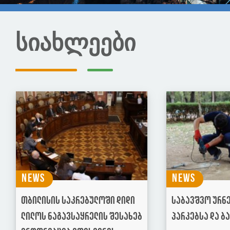
სიახლეები
News
News
თბილისის საკრებულოში დიდი
საბავშვო ურნ
ლილოს ნაგავსაყრელის შესახებ
პარკებსა და ბ