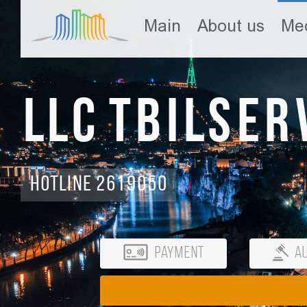
Main
About us
Med
LLC Tbilser
Hotline 2619050
Payment
Au