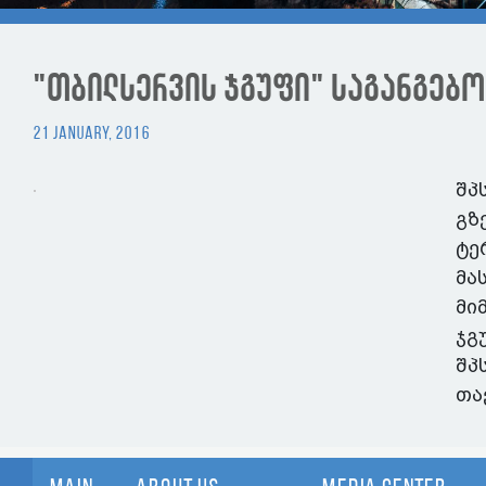
"თბილსერვის ჯგუფი" საგანგებო
21 January, 2016
შპ
გზ
ტე
მა
მი
ჯგ
შპ
თა