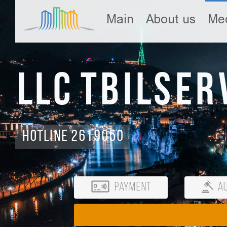
Main
About us
Med
LLC Tbilser
Hotline 2619050
Payment
Au